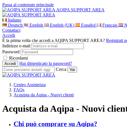
Passa al contenuto principale
AQIPA SUPPORT AREA
Italiano
Deutsch
English
English (UK)
Español
Français
N
Contattaci
Accedi
È la prima volta che accedi a AQIPA SUPPORT AREA?
Registrati 
Indirizzo e-mail
Password
Ricordami
Hai dimenticato la password?
Cerca
Centro Assistenza
FAQs
Acquista da Aqipa - Nuovi clienti
Acquista da Aqipa - Nuovi clien
Chi può comprare su Aqipa?