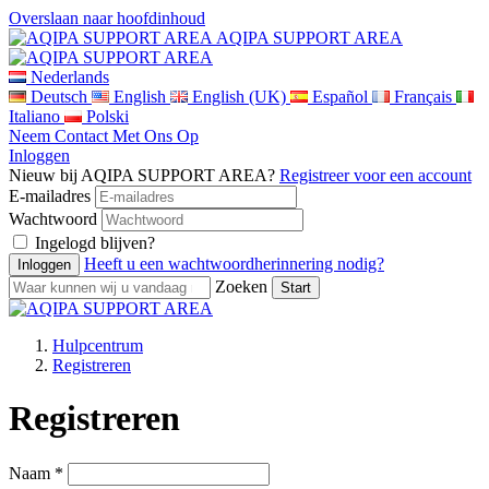
Overslaan naar hoofdinhoud
AQIPA SUPPORT AREA
Nederlands
Deutsch
English
English (UK)
Español
Français
Italiano
Polski
Neem Contact Met Ons Op
Inloggen
Nieuw bij AQIPA SUPPORT AREA?
Registreer voor een account
E-mailadres
Wachtwoord
Ingelogd blijven?
Heeft u een wachtwoordherinnering nodig?
Zoeken
Hulpcentrum
Registreren
Registreren
Naam *