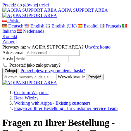
Przejdź do głównej treści
AQIPA SUPPORT AREA
Polski
Deutsch
English
English (UK)
Español
Français
Italiano
Nederlands
Kontakt
Zaloguj
Pierwszy raz w AQIPA SUPPORT AREA?
Utwórz konto
Adres email
Hasło
Pozostać jako zalogowany?
Potrzebujesz przypomnienia hasła?
Wyszukiwanie
Centrum Wsparcia
Baza Wiedzy
Working with Aqipa - Existing customers
Fragen zu Ihrer Bestellung - Ihr Customer Service Team
Fragen zu Ihrer Bestellung -