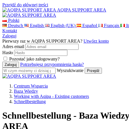
Przejdź do głównej treści
AQIPA SUPPORT AREA
Polski
Deutsch
English
English (UK)
Español
Français
I
Kontakt
Zaloguj
Pierwszy raz w AQIPA SUPPORT AREA?
Utwórz konto
Adres email
Hasło
Pozostać jako zalogowany?
Potrzebujesz przypomnienia hasła?
Wyszukiwanie
Centrum Wsparcia
Baza Wiedzy
Working with Aqipa - Existing customers
Schnellbestellung
Schnellbestellung - Baza Wied
AREA