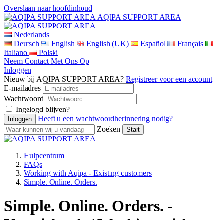
Overslaan naar hoofdinhoud
AQIPA SUPPORT AREA
Nederlands
Deutsch
English
English (UK)
Español
Français
Italiano
Polski
Neem Contact Met Ons Op
Inloggen
Nieuw bij AQIPA SUPPORT AREA?
Registreer voor een account
E-mailadres
Wachtwoord
Ingelogd blijven?
Heeft u een wachtwoordherinnering nodig?
Zoeken
Hulpcentrum
FAQs
Working with Aqipa - Existing customers
Simple. Online. Orders.
Simple. Online. Orders. -