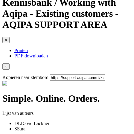
Kennisbank / Working with
Aqipa - Existing customers -
AQIPA SUPPORT AREA
×
Printen
PDF downloaden
×
Kopiëren naar klembord
Simple. Online. Orders.
Lijst van auteurs
DL
David Lackner
S
Sara