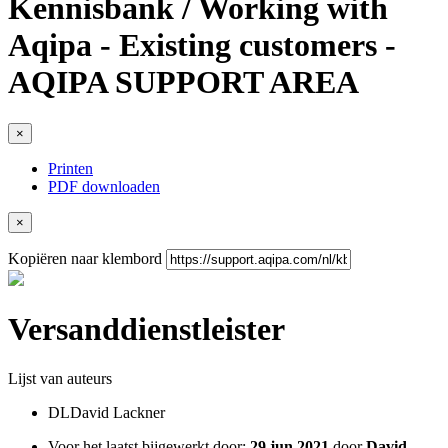
Kennisbank / Working with
Aqipa - Existing customers -
AQIPA SUPPORT AREA
×
Printen
PDF downloaden
×
Kopiëren naar klembord
Versanddienstleister
Lijst van auteurs
DL
David Lackner
Voor het laatst bijgewerkt door:
29 jun 2021
door
David