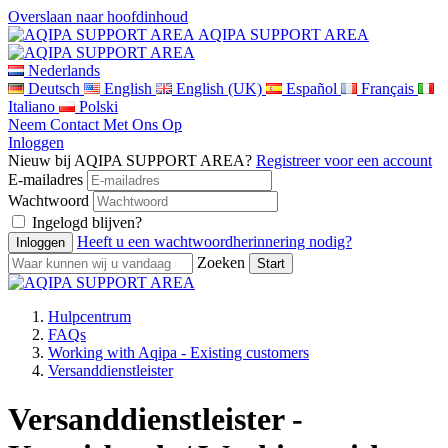
Overslaan naar hoofdinhoud
AQIPA SUPPORT AREA
Nederlands
Deutsch
English
English (UK)
Español
Français
Italiano
Polski
Neem Contact Met Ons Op
Inloggen
Nieuw bij AQIPA SUPPORT AREA?
Registreer voor een account
E-mailadres
Wachtwoord
Ingelogd blijven?
Heeft u een wachtwoordherinnering nodig?
Zoeken
Hulpcentrum
FAQs
Working with Aqipa - Existing customers
Versanddienstleister
Versanddienstleister -