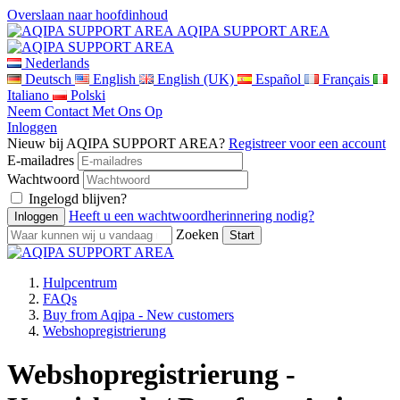
Overslaan naar hoofdinhoud
AQIPA SUPPORT AREA
Nederlands
Deutsch
English
English (UK)
Español
Français
Italiano
Polski
Neem Contact Met Ons Op
Inloggen
Nieuw bij AQIPA SUPPORT AREA?
Registreer voor een account
E-mailadres
Wachtwoord
Ingelogd blijven?
Heeft u een wachtwoordherinnering nodig?
Zoeken
Hulpcentrum
FAQs
Buy from Aqipa - New customers
Webshopregistrierung
Webshopregistrierung -