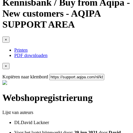
Kennisbank / Buy from Aqipa -
New customers - AQIPA
SUPPORT AREA
×
Printen
PDF downloaden
×
Kopiëren naar klembord
Webshopregistrierung
Lijst van auteurs
DL
David Lackner
Voor het laatst bijgewerkt door:
29 jun 2021
door
David